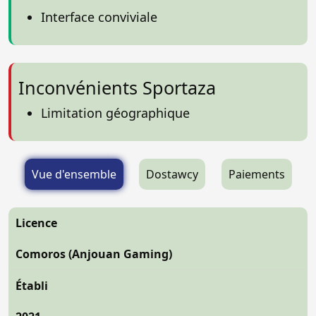
Interface conviviale
Inconvénients Sportaza
Limitation géographique
Vue d'ensemble
Dostawcy
Paiements
Licence
Comoros (Anjouan Gaming)
Établi