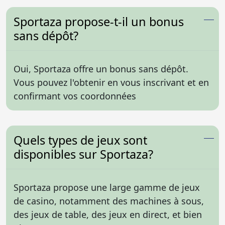
Sportaza propose-t-il un bonus
sans dépôt?
Oui, Sportaza offre un bonus sans dépôt.
Vous pouvez l'obtenir en vous inscrivant et en
confirmant vos coordonnées
Quels types de jeux sont
disponibles sur Sportaza?
Sportaza propose une large gamme de jeux
de casino, notamment des machines à sous,
des jeux de table, des jeux en direct, et bien